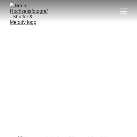
BEATRIX & PHILIPP
Sie haben ihre Liebe meilenweit von zu Hause entfernt
gefunden, und was nur ein Sommerflirt hätte sein können,
entwickelte sich zu einer vollwertigen Beziehung, die sie
schließlich vor den Traualtar führte. Wenn Sie also Single
und im Ausland sind - geben Sie der Romantik eine
Chance, und Sie könnten genauso viel Glück haben wie
Beatrix und Philipp. Das ist die Art von Gepäck, die wir alle
kann aus dem Urlaub mitbringen zu hoffen! (Müden,
Deutschland)