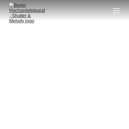
MIRIAM & NICHOLAS
An einem schönen Tag im April sagten Miriam & Nicholas
Ja zu einem Leben in Liebe und Partnerschaft. Ihre
engsten Familienangehörigen und Freunde schlossen
sich ihnen an, um ihrem Gelübde beizuwohnen und mit
ihnen in einem der großartigsten und einzigartigsten
Standesämter Berlins zu feiern. Ich bin sicher, dass in
ihren Köpfen (wie auch in meinen) kein Zweifel daran
besteht, dass die beiden zusammengehören und eine
freudige Zukunft auf sie wartet. (Berlin, Deutschland)